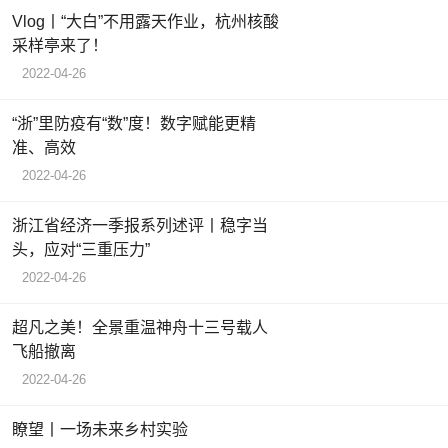
Vlog丨“大白”不用露天作业，杭州核酸
采样亭来了！
2022-04-26
“浙”里防疫有“数”度！数字赋能更精
准、高效
2022-04-26
浙江省经济一季报系列述评丨稳字当
头，应对“三重压力”
2022-04-26
超凡之美！全景重温神舟十三号载人
飞船撤离
2022-04-26
瞭望丨一场未来乡村实验