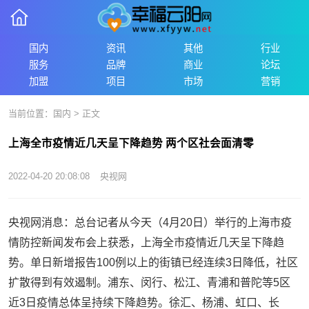
国内
资讯
其他
行业
服务
品牌
商业
论坛
加盟
项目
市场
营销
当前位置：
国内
> 正文
上海全市疫情近几天呈下降趋势 两个区社会面清零
2022-04-20 20:08:08
央视网
央视网消息：总台记者从今天（4月20日）举行的上海市疫
情防控新闻发布会上获悉，上海全市疫情近几天呈下降趋
势。单日新增报告100例以上的街镇已经连续3日降低，社区
扩散得到有效遏制。浦东、闵行、松江、青浦和普陀等5区
近3日疫情总体呈持续下降趋势。徐汇、杨浦、虹口、长