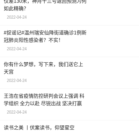
仅差130米，神舟十三号返回预测为何
如此精确？
2022-04-24
#捉谣记#温州瑞安仙降街道确诊1例新
冠肺炎阳性感染者？不实！
2022-04-24
你有什么梦想，写下来，我们送它上
天宫
2022-04-24
王浩在省疫情防控研判会议上强调 科
学组织 全力以赴 尽锐出战 坚决打赢
2022-04-24
读书之美 丨伏案读书，仰望星空