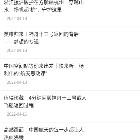
浙江援沪医护在方舱画杭州：穿越山
水，扬帆起“杭”，守护这里
2022-04-18
英雄归来｜神舟十三号返回的背后
——梦想的专递
2022-04-18
中国空间站等你来出差｜快来听！杨
利伟的“航天思政课”
2022-04-18
值得珍藏！4分钟回顾神舟十三号载人
飞船返回过程
2022-04-16
高燃画面！中国航天的每一步都让人
热血沸腾