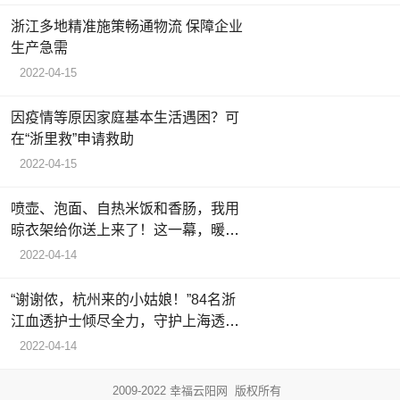
浙江多地精准施策畅通物流 保障企业
生产急需
2022-04-15
因疫情等原因家庭基本生活遇困？可
在“浙里救”申请救助
2022-04-15
喷壶、泡面、自热米饭和香肠，我用
晾衣架给你送上来了！这一幕，暖了
货车司机
2022-04-14
“谢谢侬，杭州来的小姑娘！”84名浙
江血透护士倾尽全力，守护上海透析
病人生命线
2022-04-14
2009-2022 幸福云阳网 版权所有