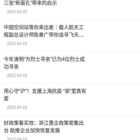
三张“新面孔”带来的启示
2022-04-20
中国空间站等你来出差｜载人航天工
程副总设计师陈善广带你追寻飞天足
迹
2022-04-19
今年清明“为烈士寻亲”已为4位烈士成
功寻亲
2022-04-19
用心守“沪”！支援上海抗疫 “浙”里真有
爱
2022-04-19
好政策看实效：浙江惠企政策密集出
台 助推企业加快恢复发展
2022-04-19