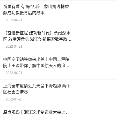
浙里有爱 有“鲸”无险！象山搁浅抹香
鲸成功救援背后的故事
2022-04-21
（奋进新征程 建功新时代）勇闯深水
区 敢啃硬骨头 浙江创新探索数字政府
建设
2022-04-21
中国空间站等你来出差｜中国工程院
院士王浚带你了解中国航天人的追梦
故事
2022-04-21
上海全市疫情近几天呈下降趋势 两个
区社会面清零
2022-04-20
原点观察丨浙江这场制造业大会上，