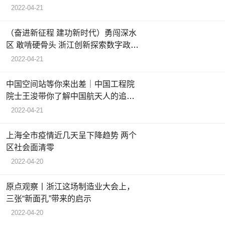
2022-04-21
（奋进新征程 建功新时代）勇闯深水
区 敢啃硬骨头 浙江创新探索数字政府
建设
2022-04-21
中国空间站等你来出差｜中国工程院
院士王浚带你了解中国航天人的追梦
故事
2022-04-21
上海全市疫情近几天呈下降趋势 两个
区社会面清零
2022-04-20
原点观察丨浙江这场制造业大会上，
三张“新面孔”带来的启示
2022-04-20