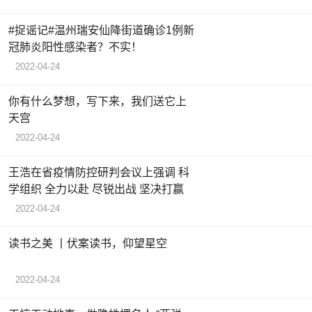
#捉谣记#温州瑞安仙降街道确诊1例新
冠肺炎阳性感染者？不实！
2022-04-24
你有什么梦想，写下来，我们送它上
天宫
2022-04-24
王浩在省疫情防控研判会议上强调 科
学组织 全力以赴 尽锐出战 坚决打赢
2022-04-24
读书之美 丨伏案读书，仰望星空
2022-04-24