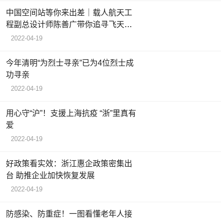
中国空间站等你来出差｜载人航天工
程副总设计师陈善广带你追寻飞天足
迹
2022-04-19
今年清明“为烈士寻亲”已为4位烈士成
功寻亲
2022-04-19
用心守“沪”！支援上海抗疫 “浙”里真有
爱
2022-04-19
好政策看实效：浙江惠企政策密集出
台 助推企业加快恢复发展
2022-04-19
防感染、防重症！一图看懂老年人接