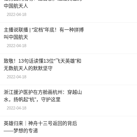
中国航天人
2022-04-18
主播说联播 | “定档”年底！有一种拼搏
叫中国航天
2022-04-18
致敬！13句话读懂13位“飞天英雄”和
无数航天人的默默坚守
2022-04-18
浙江援沪医护在方舱画杭州：穿越山
水，扬帆起“杭”，守护这里
2022-04-18
英雄归来｜神舟十三号返回的背后
——梦想的专递