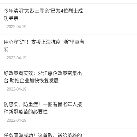
今年清明“为烈士寻亲”已为4位烈士成
功寻亲
2022-04-19
用心守“沪”！支援上海抗疫 “浙”里真有
爱
2022-04-19
好政策看实效：浙江惠企政策密集出
台 助推企业加快恢复发展
2022-04-19
防感染、防重症！一图看懂老年人接
种新冠疫苗的必要性
2022-04-19
任务圆满成功！这首歌，送给英雄的