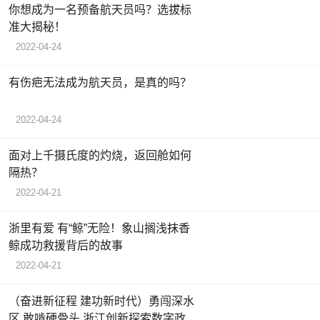
你想成为一名预备航天员吗？选拔标
准大揭秘！
2022-04-24
有伤疤无法成为航天员，是真的吗？
2022-04-24
面对上千摄氏度的灼烧，返回舱如何
隔热？
2022-04-21
浙里有爱 有“鲸”无险！象山搁浅抹香
鲸成功救援背后的故事
2022-04-21
（奋进新征程 建功新时代）勇闯深水
区 敢啃硬骨头 浙江创新探索数字政府