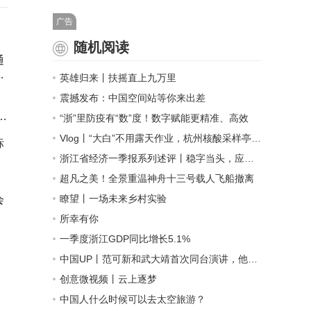
广告
随机阅读
通
通
英雄归来丨扶摇直上九万里
震撼发布：中国空间站等你来出差
台
“浙”里防疫有“数”度！数字赋能更精准、高效
结
Vlog丨“大白”不用露天作业，杭州核酸采样亭来了！
标
浙江省经济一季报系列述评丨稳字当头，应对“三重压力”
超凡之美！全景重温神舟十三号载人飞船撤离
瞭望丨一场未来乡村实验
会
所幸有你
一季度浙江GDP同比增长5.1%
中国UP丨范可新和武大靖首次同台演讲，他们有个约定
创意微视频丨云上逐梦
中国人什么时候可以去太空旅游？
！