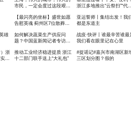
市民，一定会度过这段艰难
浙江多地推出“云祭扫”“代
时刻
扫”等服务
【最闪亮的坐标】盛世如愿
亚运誓师丨集结出发！我
告慰英魂 蓟州区7位散葬烈
都是东道主
士遗骸迁葬盘山烈士陵园
英雄
如何解决蔬菜生产供应问
战疫·快评丨谁最辛苦谁最
题？中国蓝新闻记者专访省
我们看在眼里记在心里
农业农村厅负责人
时）浙
推动工业经济稳进提质 浙江
#捉谣记#嘉兴市南湖区新
落实情
十二部门联手送上“大礼包”
三区划分图？假的