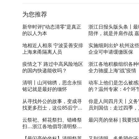
为您推荐
新华时评|“动态清零”是真正
浙江日报头版头条丨最
的以人为本
陪伴，就是并肩作战 
战“疫”一线的“全家总动
地相近人相亲 宁波妥善安排
实施细则出炉 杭州这
上海来甬隔离人员
企业可申请缓缴医保
疫情之下 路过中高风险地区
浙江各地积极组织各种
的国内快递能收吗？
全力驰援上海“战”疫情
清明丨山河锦绣，思念永恒
动车上他们是怎么被感
铭记就是最好的缅怀
的？温州专家：4个环
易有“漏洞”
从寻找外公的故事，变成寻
你是人间四月天丨义务
找更多烈士，这位85后宁波
员刘国信：走过四季，
姑娘，帮助1088名烈士找到
来春天
云祭祀、鲜花祭扫、错峰祭
最闪亮的坐标 | 我要找
亲人
扫…浙江各地倡导清明祭扫
新风尚
【最闪亮的坐标】清明祭英
又到清明，多希望你还