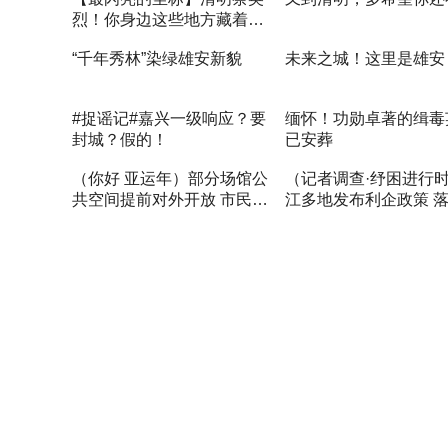
烈！你身边这些地方藏着英
雄的名字
“千年秀林”染绿雄安新貌
未来之城！这里是雄安
#捉谣记#嘉兴一级响应？要
缅怀！功勋卓著的缉毒
封城？假的！
已安葬
（你好 亚运年）部分场馆公
（记者调查·纾困进行
共空间提前对外开放 市民健
江多地发布利企政策 
身打卡新添好去处
况如何？