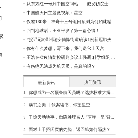
从东方红一号到中国空间站——戚发轫院士的航天思政课
祭
中国航天日主题微视频：星空
们
仅差130米，神舟十三号返回预测为何如此精确？
回到地球后，王亚平发了第一篇心得！
累
#捉谣记#温州瑞安仙降街道确诊1例新冠肺炎阳性感染者？不实！
你有什么梦想，写下来，我们送它上天宫
增
王浩在省疫情防控研判会议上强调 科学组织 全力以赴 尽锐出战 坚决打赢
有伤疤无法成为航天员，是真的吗？
热门资讯
最新资讯
你想成为一名预备航天员吗？选拔标准大揭秘！
1
读书之美 丨伏案读书，仰望星空
2
干惊天动地事，做隐姓埋名人 “两弹一星”背后的感人故事
3
面对上千摄氏度的灼烧，返回舱如何隔热？
4