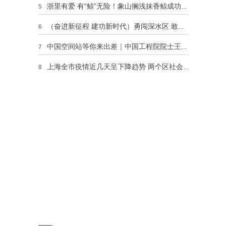
浙里有爱 有“鲸”无险！象山搁浅抹香鲸成功救援背后的故事
5
（奋进新征程 建功新时代）勇闯深水区 敢啃硬骨头 浙江创新探索数字政府建设
6
中国空间站等你来出差｜中国工程院院士王浚带你了解中国航天人的追梦故事
7
上海全市疫情近几天呈下降趋势 两个区社会面清零
8
原点观察丨浙江这场制造业大会上，三张“新面孔”带来的启示
9
中国空间站等你来出差｜载人航天工程副总设计师陈善广带你追寻飞天足迹
10