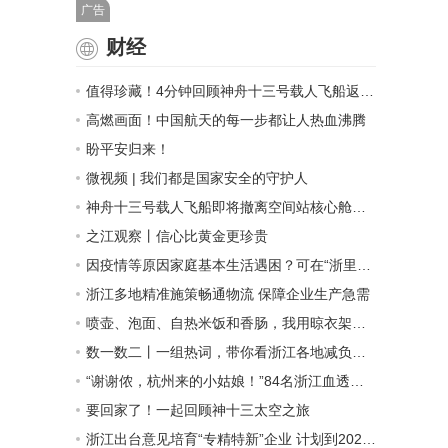
广告
财经
值得珍藏！4分钟回顾神舟十三号载人飞船返回过程
高燃画面！中国航天的每一步都让人热血沸腾
盼平安归来！
微视频 | 我们都是国家安全的守护人
神舟十三号载人飞船即将撤离空间站核心舱组合体
之江观察丨信心比黄金更珍贵
因疫情等原因家庭基本生活遇困？可在“浙里救”申请救助
浙江多地精准施策畅通物流 保障企业生产急需
喷壶、泡面、自热米饭和香肠，我用晾衣架给你送上来了！这一幕，暖了货车司机
数一数二丨一组热词，带你看浙江各地减负纾困招式
“谢谢侬，杭州来的小姑娘！”84名浙江血透护士倾尽全力，守护上海透析病人生命线
要回家了！一起回顾神十三太空之旅
浙江出台意见培育“专精特新”企业 计划到2025年累计培育万家以上