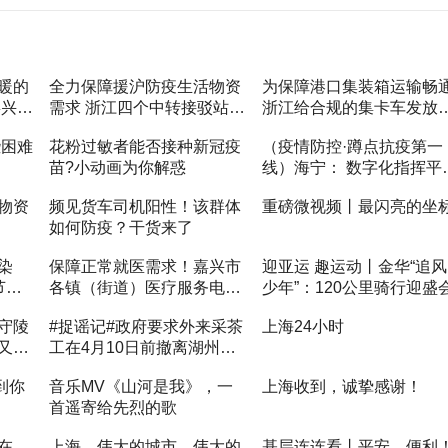
暖的
全力保障援沪防疫生活物资
为保障港口集装箱运输畅
嘉兴
需求 浙江四个中转接驳站基
浙江给合规的集卡车发放
员”
本建成
行证
些困难
花粉过敏者能否接种新冠疫
（疫情防控·蹲点抗疫第一
苗?小动画为你解惑
线）海宁： 数字化指挥平
科学调度 防控任务日清日
物资
频见货车司机阳性！该群体
重磅微视频丨最闪亮的坐
如何防疫？干货来了
染
保障正常就医需求！嘉兴市
迎亚运 趣运动丨金华“追风
节容
各镇（街道）医疗服务电话
少年”：120公里骑行迎盛
公布
守陵
#捉谣记#政府要求外来采茶
上海24小时
又迎
工在4月10日前撤离湖州安
吉？不实！
到你
音乐MV《山河是我》，一
上海收到，诚挚感谢！
首遥寄给先烈的歌
在
上海，伟大的城市，伟大的
基层连连看丨平安、便利